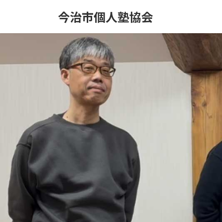
コ
ナ
今治市個人塾協会
ン
ビ
テ
ゲ
ン
ー
ツ
シ
へ
ョ
ス
ン
キ
に
ッ
移
プ
動