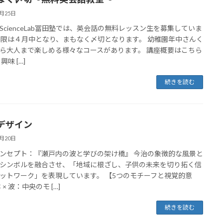
4月25日
ScienceLab冨田塾では、英会話の無料レッスン生を募集していま
期限は４月中となり、まもなく〆切となります。 幼稚園年中さんく
ら大人まで楽しめる様々なコースがあります。 講座概要はこちら
興味 […]
続きを読む
デザイン
4月20日
ンセプト：『瀬戸内の波と学びの架け橋』 今治の象徴的な風景と
シンボルを融合させ、「地域に根ざし、子供の未来を切り拓く信
ットワーク」を表現しています。 【5つのモチーフと視覚的意
 × 波：中央のモ […]
続きを読む