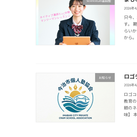
ScienceLab冨田塾
2026年
只今、
す。 
らいか
から。 
ロゴ
お知らせ
2026年
ロゴコ
教育の
頼のネ
味】 本