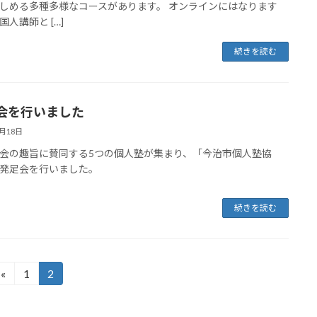
しめる多種多様なコースがあります。 オンラインにはなります
国人講師と […]
続きを読む
会を行いました
3月18日
会の趣旨に賛同する5つの個人塾が集まり、「今治市個人塾協
発足会を行いました。
続きを読む
«
1
2
固
固
定
定
ペ
ペ