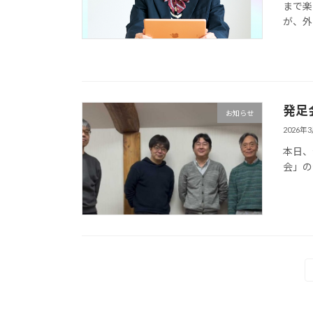
まで楽
が、外
発足
お知らせ
2026年
本日、
会」の
投
稿