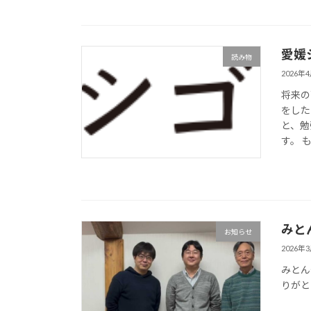
愛媛
読み物
2026年
将来の
をした
と、勉
す。 
みと
お知らせ
2026年
みとん
りがと