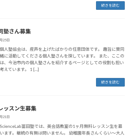
続きを読む
同塾さん募集
3月25日
個人塾協会は、産声を上げたばかりの任意団体です。 趣旨に賛同
緒に活動してくださる個人塾さんを探しています。 また、ここの
は、今治市内の個人塾さんを紹介するページとしての役割も担い
えています。 1 […]
続きを読む
レッスン生募集
3月21日
ScienceLab冨田塾では、英会話教室の1ヶ月無料レッスン生を募
います。継続の有無は問いません。 幼稚園年長さんくらい～大人