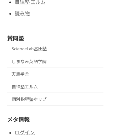
自律塾 エルム
読み物
賛同塾
ScienceLab冨田塾
しまなみ英語学院
天馬学舎
自律塾エルム
個別指導塾ホップ
メタ情報
ログイン