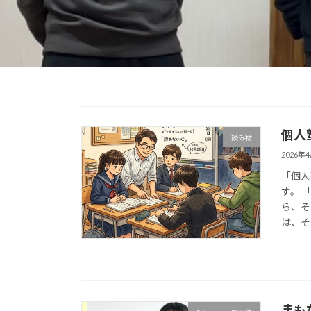
個人
読み物
2026年
「個人
す。 
ら、そ
は、そ
まも