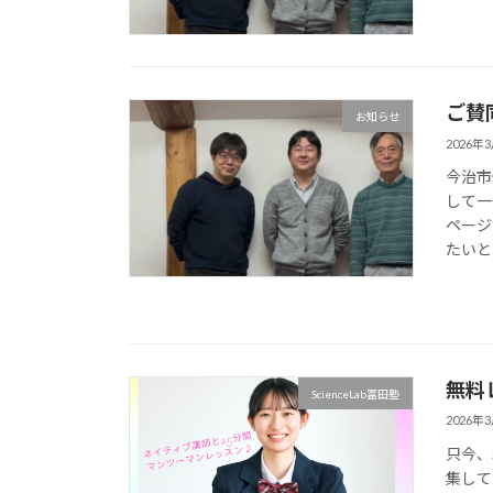
ご賛
お知らせ
2026年
今治市
して一
ページ
たいと考
無料
ScienceLab冨田塾
2026年
只今、
集して