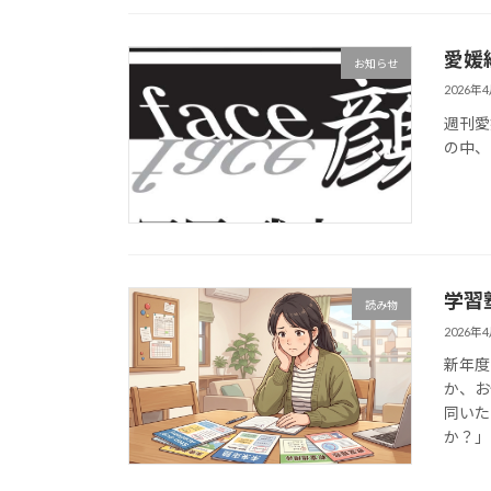
愛媛
お知らせ
2026年
週刊愛
の中、
学習
読み物
2026年
新年度
か、お
同いた
か？」