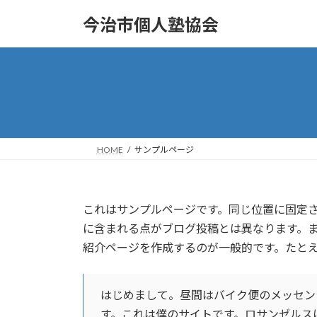
コ
ナ
今治市個人塾協会
ン
ビ
テ
ゲ
ン
ー
ツ
シ
へ
ョ
ス
ン
キ
に
ッ
移
HOME
サンプルページ
プ
動
これはサンプルページです。同じ位置に固定さ
に含まれる点がブログ投稿とは異なります。
紹介ページを作成するのが一般的です。たと
はじめまして。昼間はバイク便のメッセン
す。これは僕のサイトです。ロサンゼルス